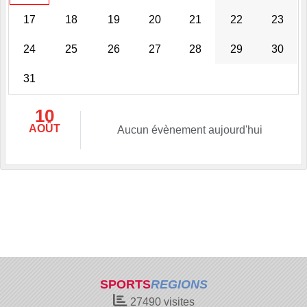
17
18
19
20
21
22
23
24
25
26
27
28
29
30
31
10
AOÛT
Aucun évènement aujourd'hui
SPORTS
REGIONS
27490
visites